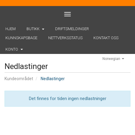
Toggle navigation
HJEM
BUTIKK
DRIFTSMELDINGER
KUNNSKAPSBASE
NETTVERKSSTATUS
KONTAKT OSS
KONTO
Norwegian
Nedlastinger
Kundeområdet
Nedlastinger
Det finnes for tiden ingen nedlastninger