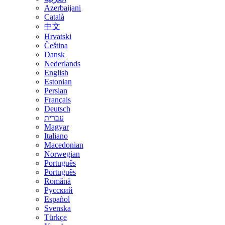
Azerbaijani
Català
中文
Hrvatski
Čeština
Dansk
Nederlands
English
Estonian
Persian
Français
Deutsch
עברית
Magyar
Italiano
Macedonian
Norwegian
Português
Português
Română
Русский
Español
Svenska
Türkçe