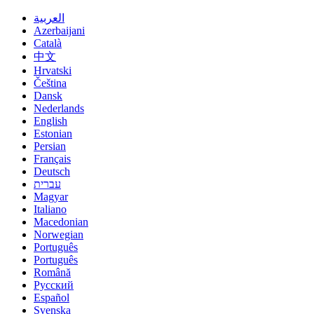
العربية
Azerbaijani
Català
中文
Hrvatski
Čeština
Dansk
Nederlands
English
Estonian
Persian
Français
Deutsch
עברית
Magyar
Italiano
Macedonian
Norwegian
Português
Português
Română
Русский
Español
Svenska