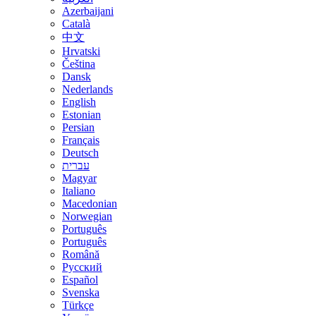
Azerbaijani
Català
中文
Hrvatski
Čeština
Dansk
Nederlands
English
Estonian
Persian
Français
Deutsch
עברית
Magyar
Italiano
Macedonian
Norwegian
Português
Português
Română
Русский
Español
Svenska
Türkçe