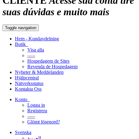
CLIENTE
Acesse sua conta tire
suas dúvidas e muito mais
Toggle navigation
Hem - Kundavdelning
Butik
Visa alla
-----
Hospedagem de Sites
Revenda de Hospedagem
Nyheter & Meddelanden
Hjälpcentral
Nätverksstatus
Kontakta Oss
Konto
Logga in
Registrera
-----
Glömt lösenord?
Svenska
العربية