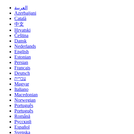
العربية
Azerbaijani
Català
中文
Hrvatski
Čeština
Dansk
Nederlands
English
Estonian
Persian
Français
Deutsch
עברית
Magyar
Italiano
Macedonian
Norwegian
Português
Português
Română
Русский
Español
Svenska