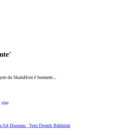
nte'
em da SkalaHost é bastante...
whm
u/Ağ Durumu
Yeni Destek Bildirimi