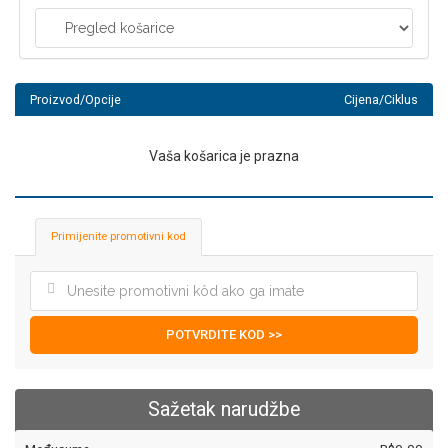
Proizvod/Opcije
Cijena/Ciklus
Vaša košarica je prazna
Primijenite promotivni kod
POTVRDITE KOD >>
Sažetak narudžbe