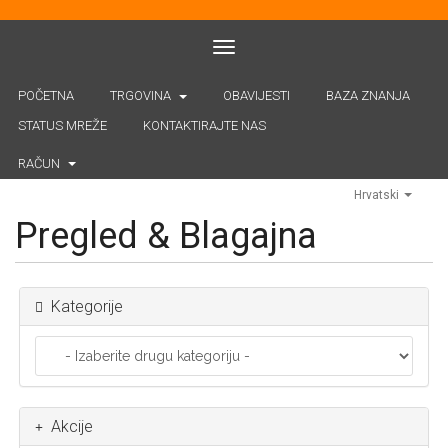
Toggle navigation
POČETNA
TRGOVINA
OBAVIJESTI
BAZA ZNANJA
STATUS MREŽE
KONTAKTIRAJTE NAS
RAČUN
Hrvatski
Pregled & Blagajna
Kategorije
Akcije