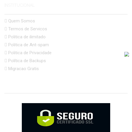
INSTITUCIONAL
Quem Somos
Termos de Servicos
Politica de ilimitado
Politica de Ant-spam
Politica de Privacidade
Política de Backups
Migracao Gratis